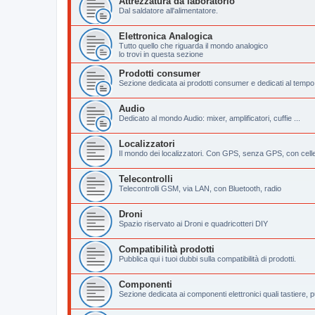
Attrezzatura da laboratorio
Dal saldatore all'alimentatore.
Elettronica Analogica
Tutto quello che riguarda il mondo analogico
lo trovi in questa sezione
Prodotti consumer
Sezione dedicata ai prodotti consumer e dedicati al tempo 
Audio
Dedicato al mondo Audio: mixer, amplificatori, cuffie ...
Localizzatori
Il mondo dei localizzatori. Con GPS, senza GPS, con celle
Telecontrolli
Telecontrolli GSM, via LAN, con Bluetooth, radio
Droni
Spazio riservato ai Droni e quadricotteri DIY
Compatibilità prodotti
Pubblica qui i tuoi dubbi sulla compatibilità di prodotti.
Componenti
Sezione dedicata ai componenti elettronici quali tastiere, pu