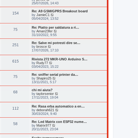
h
t
i
25/07/2026, 14:43
e
p
e
l
o
w
Re: A9 GSM/GPRS Breakout board
a
s
154
t
V
by
JamieC1
t
t
h
i
05/04/2024, 13:52
e
e
e
s
l
w
t
Re: Piatto per saldatura a ri…
a
75
t
p
V
by
Aman23fer
t
h
o
i
31/10/2022, 9:55
e
e
s
e
s
l
t
w
Re: Salve mi potresti dire se…
t
a
251
t
V
by
brosce
p
t
h
i
17/07/2026, 17:10
o
e
e
e
s
s
l
w
t
t
Rivista 272 MKR-UNO Arduino S…
a
615
t
V
p
by
Rudy77
t
h
i
o
03/04/2023, 15:22
e
e
e
s
s
l
w
t
Re: sniffer serial printer da…
t
a
75
t
V
by
Shapiro25
p
t
h
i
13/11/2021, 5:17
o
e
e
e
s
s
l
w
chi mi aiuta?
t
t
68
a
t
V
by
taylorsenior
p
t
h
i
17/11/2023, 19:04
o
e
e
e
s
s
l
w
t
Re: Rasa erba automatico a en…
t
a
112
t
V
by
deborah621
p
t
h
i
30/03/2024, 9:40
o
e
e
e
s
s
l
w
Re: Led Matrix con ESP32 nume…
t
t
a
58
t
V
by
Matrix977
p
t
h
i
20/11/2023, 23:04
o
e
e
e
s
s
l
w
t
t
Scelta termocamera