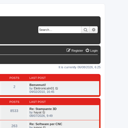
Search
Advanced search
Register
Login
It is currently 06/08/2026, 6:25
POSTS
LAST POST
Benvenuti!
2
V
by
ElettronicaIn01
i
04/02/2010, 16:45
e
w
t
POSTS
LAST POST
h
e
Re: Stampante 3D
8533
V
l
by
hayat
i
a
08/07/2026, 9:49
e
t
w
e
Re: Software per CNC
263
t
s
V
by
jumoo