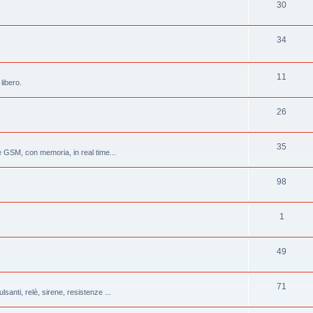
30
34
11
libero.
26
35
 GSM, con memoria, in real time...
98
1
49
71
lsanti, relè, sirene, resistenze ...