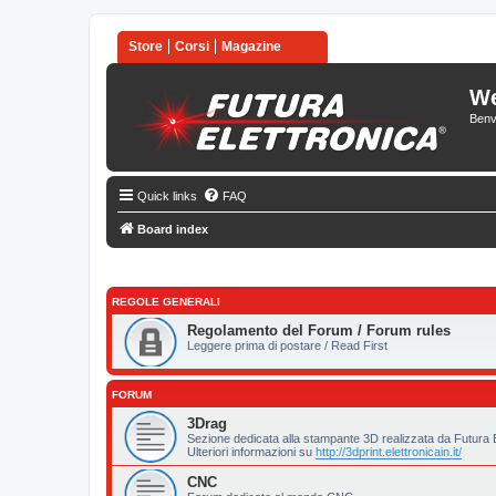
Store
Corsi
Magazine
We
Benv
Quick links
FAQ
Board index
REGOLE GENERALI
Regolamento del Forum / Forum rules
Leggere prima di postare / Read First
FORUM
3Drag
Sezione dedicata alla stampante 3D realizzata da Futura El
Ulteriori informazioni su
http://3dprint.elettronicain.it/
CNC