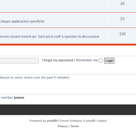
18
23
viluppo applicazioni specifiche
150
evono essere inseriti qui. Sarà poi lo staff a spostare la discussione
I forgot my password
|
Remember me
 (based on users active over the past 5 minutes)
t member
jumoo
Powered by
phpBB
® Forum Software © phpBB Limited
Privacy
|
Terms