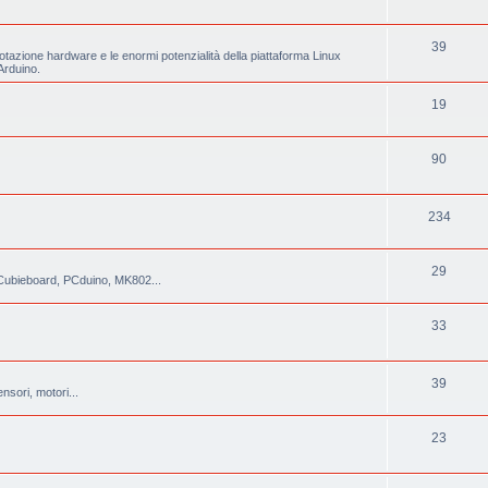
39
tazione hardware e le enormi potenzialità della piattaforma Linux
Arduino.
19
90
234
29
, Cubieboard, PCduino, MK802...
33
39
nsori, motori...
23