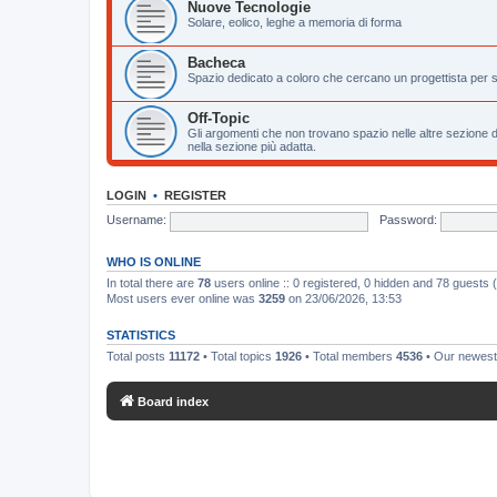
Nuove Tecnologie
Solare, eolico, leghe a memoria di forma
Bacheca
Spazio dedicato a coloro che cercano un progettista per s
Off-Topic
Gli argomenti che non trovano spazio nelle altre sezione d
nella sezione più adatta.
LOGIN
•
REGISTER
Username:
Password:
WHO IS ONLINE
In total there are
78
users online :: 0 registered, 0 hidden and 78 guests
Most users ever online was
3259
on 23/06/2026, 13:53
STATISTICS
Total posts
11172
• Total topics
1926
• Total members
4536
• Our newes
Board index