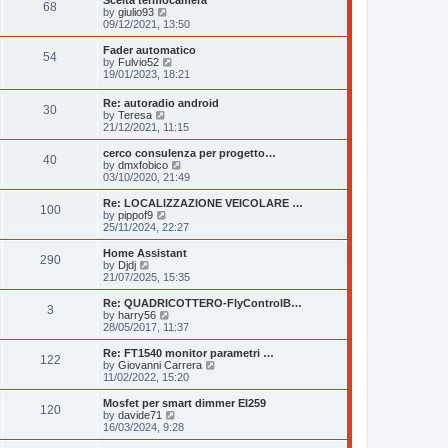
a
68
t
V
p
by
giulio93
t
h
i
o
09/12/2021, 13:50
e
e
e
s
s
l
w
t
Fader automatico
t
a
54
t
V
by
Fulvio52
p
t
h
i
19/01/2023, 18:21
o
e
e
e
s
s
l
w
t
t
Re: autoradio android
a
30
t
V
p
by
Teresa
t
h
i
o
21/12/2021, 11:15
e
e
e
s
s
l
w
t
cerco consulenza per progetto…
t
a
40
t
V
by
dmxfobico
p
t
h
i
03/10/2020, 21:49
o
e
e
e
s
s
l
w
Re: LOCALIZZAZIONE VEICOLARE …
t
t
100
a
t
V
by
pippof9
p
t
h
i
25/11/2024, 22:27
o
e
e
e
s
s
l
w
Home Assistant
t
t
290
a
t
V
by
Djdj
p
t
h
i
21/07/2025, 15:35
o
e
e
e
s
s
l
w
Re: QUADRICOTTERO-FlyControlB…
t
t
3
a
t
V
by
harry56
p
t
h
i
28/05/2017, 11:37
o
e
e
e
s
s
l
w
Re: FT1540 monitor parametri …
t
t
122
a
t
V
by
Giovanni Carrera
p
t
h
i
11/02/2022, 15:20
o
e
e
e
s
s
l
w
Mosfet per smart dimmer EI259
t
t
120
a
t
V
by
davide71
p
t
h
i
16/03/2024, 9:28
o
e
e
e
s
s
l