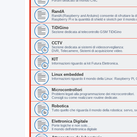
Forum dedicato al mondo CNC
RandA
RandA (Raspberry and Arduino) consente di sfruttare la do
Raspberry Pi e la quantità di shield e sketch per il mondo 
TiDiGino
Sezione dedicata al telecontrollo GSM TiDiGino
CCTV
Sezione dedicata ai sistemi di videosorveglianza:
DVR, Telecamere, Sistemi di acquisizione video.
KIT
Informazioni riguardo ai kit Futura Elettronica.
Linux embedded
Informazioni riguardo il mondo della Linux: Raspberry Pi
Microcontrollori
Problemi legati alla programmazione dei microcontrollori.
Consigli su come realizzare routine dedicate.
Robotica
Tutto quello che riguarda il mondo della robotica: servo, se
Elettronica Digitale
Porte logiche e non solo....
Il mondo dell'elettronica digitale